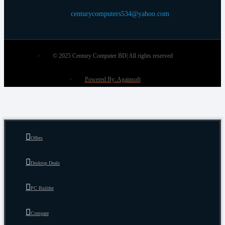
centurycomputers534@yahoo.com
© 2025 Century Computer BD| All rights reserved
Powered By: Againsoft
Offers
Desktop Deals
PC Builder
Compare