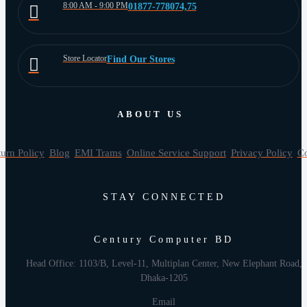
8:00 AM - 9:00 PM
01877-778074,75
Store Locator
Find Our Stores
ABOUT US
urn Policy
Blog
EMI Trams
Online Service Support
Privacy Policy
Co
STAY CONNECTED
Century Computer BD
Head Office: 1103/B, Level-11, Multiplan Center, New Elephant Road,
Dhaka-1205
Email