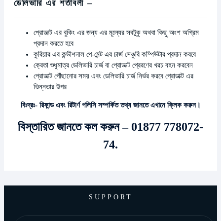
ডেলিভারি এর শর্তাবলী –
প্রোডাক্ট এর বুকিং এর জন্য এর মূল্যের সবটুকু অথবা কিছু অংশ অগ্রিম
প্রদান করতে হবে
কুরিয়ার এর কন্ডীশনাল পে-মেন্ট এর চার্জ সেঞ্চুরি কম্পিউটার প্রদান করবে
ক্রেতা শুধুমাত্র ডেলিভারি চার্জ বা প্রোডাক্ট প্রেরণের খরচ বহন করবেন
প্রোডাক্ট পৌঁছানোর সময় এবং ডেলিভারি চার্জ নির্ভর করবে প্রোডাক্ট এর
ভিন্নতার উপর
বিঃদ্রঃ- রিফান্ড এবং রিটার্ণ পলিসি সম্পর্কিত তথ্য জানতে এখানে ক্লিক করুন।
বিস্তারিত জানতে কল করুন – 01877 778072-
74.
SUPPORT