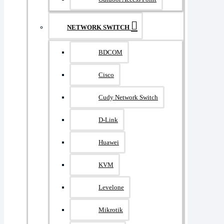
NETWORK SWITCH
BDCOM
Cisco
Cudy Network Switch
D-Link
Huawei
KVM
Levelone
Mikrotik